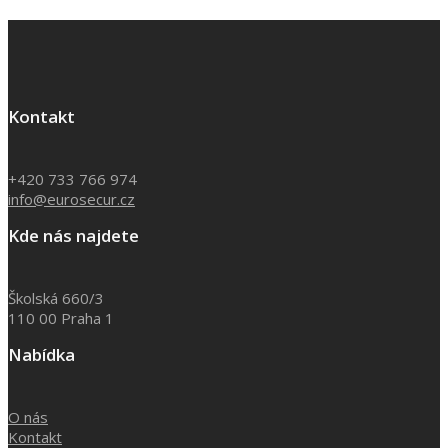
Kontakt
+420 733 766 974
info@eurosecur.cz
Kde nás najdete
Školská 660/3
110 00 Praha 1
Nabídka
O nás
Kontakt