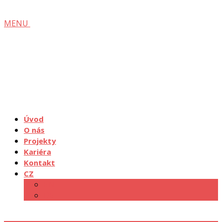
MENU
Úvod
O nás
Projekty
Kariéra
Kontakt
CZ
EN
DE