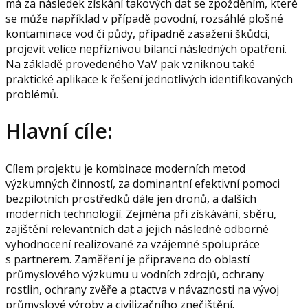
má za následek získání takových dat se zpožděním, které
se může například v případě povodní, rozsáhlé plošné
kontaminace vod či půdy, případně zasažení škůdci,
projevit velice nepříznivou bilancí následných opatření.
Na základě provedeného VaV pak vzniknou také
praktické aplikace k řešení jednotlivých identifikovaných
problémů.
Hlavní cíle:
Cílem projektu je kombinace moderních metod
výzkumných činností, za dominantní efektivní pomoci
bezpilotních prostředků dále jen dronů, a dalších
moderních technologií. Zejména při získávání, sběru,
zajištění relevantních dat a jejich následné odborné
vyhodnocení realizované za vzájemné spolupráce
s partnerem. Zaměření je připraveno do oblastí
průmyslového výzkumu u vodních zdrojů, ochrany
rostlin, ochrany zvěře a ptactva v návaznosti na vývoj
průmyslové výroby a civilizačního znečištění.