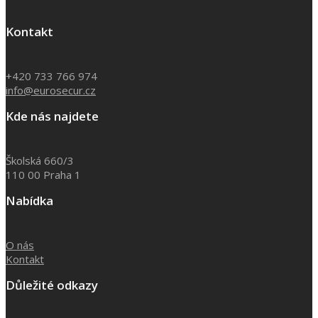
Kontakt
+420 733 766 974
info@eurosecur.cz
Kde nás najdete
Školská 660/3
110 00 Praha 1
Nabídka
O nás
Kontakt
Důležité odkazy