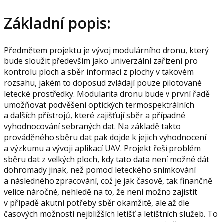
Základní popis:
Předmětem projektu je vývoj modulárního dronu, který
bude sloužit především jako univerzální zařízení pro
kontrolu ploch a sběr informací z plochy v takovém
rozsahu, jakém to doposud zvládají pouze pilotované
letecké prostředky. Modularita dronu bude v první řadě
umožňovat podvěšení optických termospektrálních
a dalších přístrojů, které zajišťují sběr a případné
vyhodnocování sebraných dat. Na základě takto
prováděného sběru dat pak dojde k jejich vyhodnocení
a výzkumu a vývoji aplikací UAV. Projekt řeší problém
sběru dat z velkých ploch, kdy tato data není možné dát
dohromady jinak, než pomocí leteckého snímkování
a následného zpracování, což je jak časově, tak finančně
velice náročné, nehledě na to, že není možno zajistit
v případě akutní potřeby sběr okamžitě, ale až dle
časových možností nejbližších letišť a letištních služeb. To