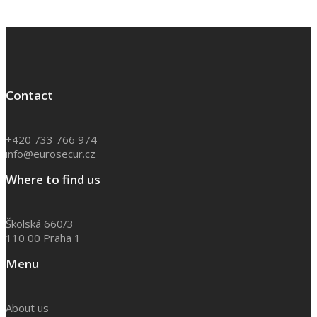
Contact
+420 733 766 974
info@eurosecur.cz
Where to find us
Školská 660/3
110 00 Praha 1
Menu
About us